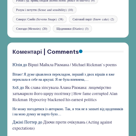
Робін Гуд: принц злодіїв (Robin Hood: prince of thieves)
(9)
Розум і почуття (Sense and sensibility)
(10)
Северус Снейп (Severus Snape)
(38)
Сніговий пиріг (Snow cake)
(2)
Спогади (Memoirs)
(20)
Щоденники (Diaries)
(3)
Коментарі | Comments
Юлія
до
Вірші Майкла Рікмана / Michael Rickman`s poems
Вітаю! Я дуже цікавлюся перекладом, перший з двох віршів я вже
переклала в себе на аркуші. Я не була впевнена,…
SsS
до
Як слава зіпсувала Алана Рікмана: лицемірство
затьмарило його щиру політику | How fame corrupted Alan
Rickman Hypocrisy blackened his earnest politics
Не можу погодитися із авторкою. Так, я теж не в захваті від щоденників
і на мою думку не варто було…
Джіні Поттер
до
Діючи проти очікувань (Acting against
expectations)