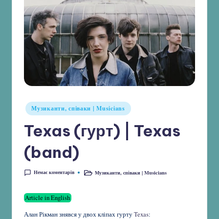
Опубліковано
Музиканти, співаки | Musicians
у
Texas (гурт) | Texas
(band)
Немає коментарів
Музиканти, співаки | Musicians
Опубліковано
у
Article in English
Алан Рікман знявся у двох кліпах гурту
Texas
: