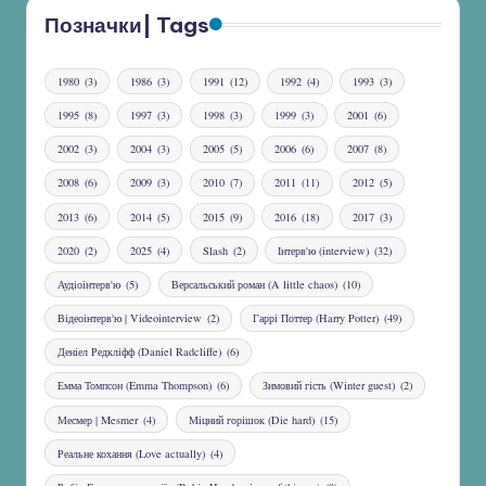
Позначки| Tags
1980
(3)
1986
(3)
1991
(12)
1992
(4)
1993
(3)
1995
(8)
1997
(3)
1998
(3)
1999
(3)
2001
(6)
2002
(3)
2004
(3)
2005
(5)
2006
(6)
2007
(8)
2008
(6)
2009
(3)
2010
(7)
2011
(11)
2012
(5)
2013
(6)
2014
(5)
2015
(9)
2016
(18)
2017
(3)
2020
(2)
2025
(4)
Slash
(2)
Інтерв'ю (interview)
(32)
Аудіоінтерв'ю
(5)
Версальський роман (A little chaos)
(10)
Відеоінтерв'ю | Videointerview
(2)
Гаррі Поттер (Harry Potter)
(49)
Деніел Редкліфф (Daniel Radcliffe)
(6)
Емма Томпсон (Emma Thompson)
(6)
Зимовий гість (Winter guest)
(2)
Месмер | Mesmer
(4)
Міцний горішок (Die hard)
(15)
Реальне кохання (Love actually)
(4)