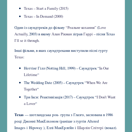
Texas – Start a Family (2015)
Texas – In Demand (2000)
Один із саундтреків до фільму
“Реальне кохання”
(
Love
Actually
, 2003) в якому
Алан Рікман
зіграв
Гаррі
– пісня Texas
I`ll se it through
.
Інші фільми, в яких саундтреками виступили пісні гурту
Texas
:
Ноттінг Гілл (Notting Hill, 1999) – Саундтрек “
In Our
Lifetime
“
The Wedding Date (2005) – Саундтрек “
When We Are
Together
“
Три Ікси: Реактивізація (2017) – Саундтрек “
I Don’t Want
a Lover
“
Texas
— шотландська рок- група з Глазго, заснована в 1986
році Джонні МакЕлхоном (раніше з гуртів Altered
Images і Hipsway ), Еллі МакЕрлейн і
Шарлін Спітері
(вокал).