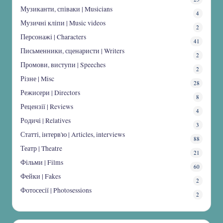
Музиканти, співаки | Musicians
4
Музичні кліпи | Music videos
2
Персонажі | Characters
41
Письменники, сценаристи | Writers
2
Промови, виступи | Speeches
2
Різне | Misc
28
Режисери | Directors
8
Рецензії | Reviews
4
Родичі | Relatives
3
Статті, інтерв'ю | Articles, interviews
88
Театр | Theatre
21
Фільми | Films
60
Фейки | Fakes
2
Фотосесії | Photosessions
2