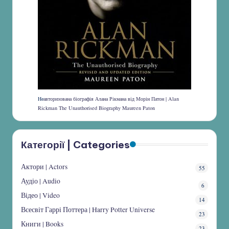
Не
авторизована біографія Алана Рікмана від Морін Патон | Alan
Rickman The Unauthorised Biography Maureen Paton
Категорії | Categories
Актори | Actors
55
Аудіо | Audio
6
Відео | Video
14
Всесвіт Гаррі Поттера | Harry Potter Universe
23
Книги | Books
23