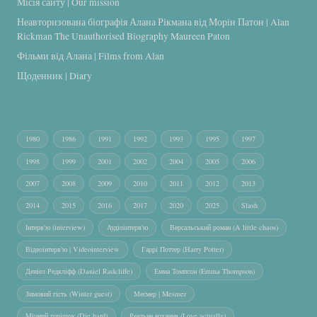
Місія сайту | Our mission
Неавторизована біографія Алана Рікмана від Морін Патон | Alan
Rickman The Unauthorised Biography Maureen Paton
Фільми від Алана | Films from Alan
Щоденник | Diary
1980
1986
1991
1992
1993
1995
1997
1998
1999
2001
2002
2004
2005
2006
2007
2008
2009
2010
2011
2012
2013
2014
2015
2016
2017
2020
2025
Slash
Інтерв'ю (interview)
Аудіоінтерв'ю
Версальський роман (A little chaos)
Відеоінтерв'ю | Videointerview
Гаррі Поттер (Harry Potter)
Деніел Редкліфф (Daniel Radcliffe)
Емма Томпсон (Emma Thompson)
Зимовий гість (Winter guest)
Месмер | Mesmer
Міцний горішок (Die hard)
Реальне кохання (Love actually)