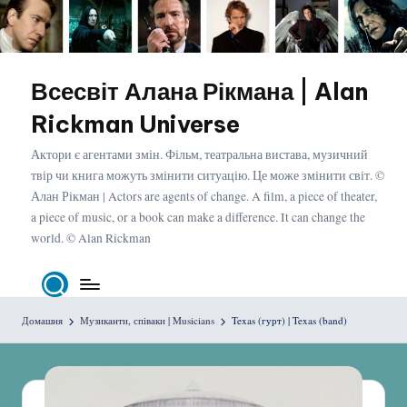
Перейти
до
вмісту
Всесвіт Алана Рікмана | Alan
Rickman Universe
Актори є агентами змін. Фільм, театральна вистава, музичний
твір чи книга можуть змінити ситуацію. Це може змінити світ. ©
Алан Рікман | Actors are agents of change. A film, a piece of theater,
a piece of music, or a book can make a difference. It can change the
world. © Alan Rickman
Домашня
Музиканти, співаки | Musicians
Texas (гурт) | Texas (band)