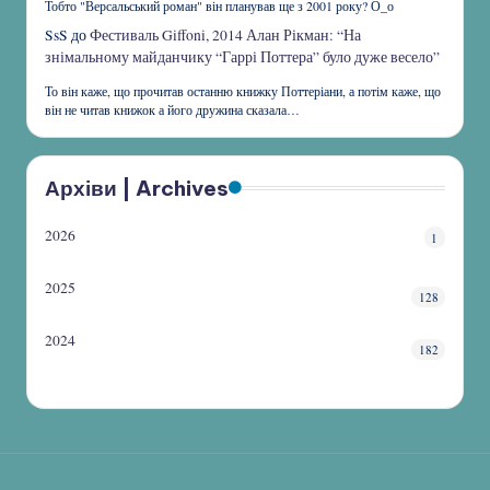
Тобто "Версальський роман" він планував ще з 2001 року? О_о
SsS
до
Фестиваль Giffoni, 2014 Алан Рікман: “На
знімальному майданчику “Гаррі Поттера” було дуже весело”
То він каже, що прочитав останню книжку Поттеріани, а потім каже, що
він не читав книжок а його дружина сказала…
Архіви | Archives
2026
1
2025
128
2024
182