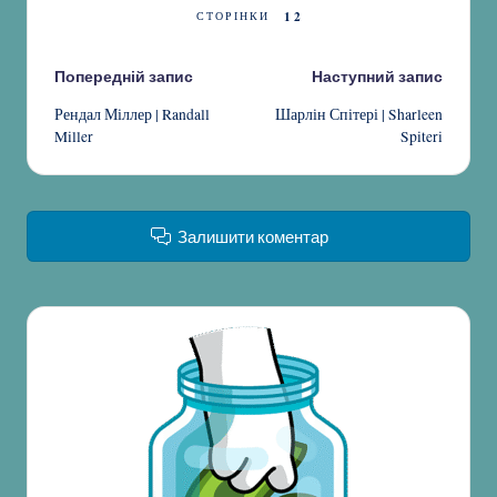
1
2
СТОРІНКИ
Навігація
Попередній запис
Наступний запис
Рендал Міллер | Randall
Шарлін Спітері | Sharleen
по
Miller
Spiteri
запису
Залишити коментар