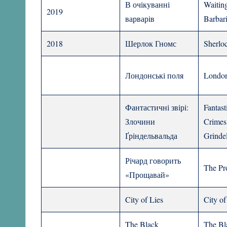
В очікуванні
Waiting
2019
варварів
Barbar
2018
Шерлок Гномс
Sherlo
Лондонські поля
London
Фантастичні звірі:
Fantast
Злочини
Crimes
Ґріндельвальда
Grinde
Річард говорить
The Pr
«Прощавай»
City of Lies
City of
The Black
The Bl