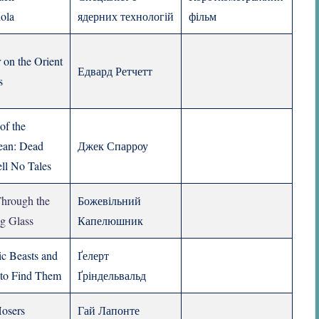
ola
ядерних технологій
фільм
 on the Orient
Едвард Ретчетт
s
 of the
ean: Dead
Джек Спарроу
ll No Tales
Through the
Божевільний
g Glass
Капелюшник
ic Beasts and
Ґелерт
to Find Them
Ґріндельвальд
osers
Гай Лапонте