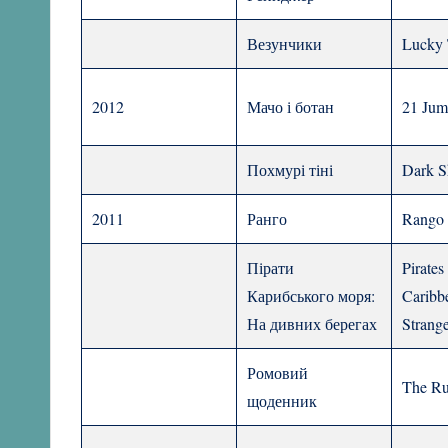
Везунчики
Lucky
2012
Мачо і ботан
21 Jum
Похмурі тіні
Dark 
2011
Ранго
Rango
Пірати
Pirates
Карибського моря:
Caribb
На дивних берегах
Strang
Ромовий
The R
щоденник