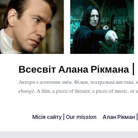
Перейти
до
вмісту
Всесвіт Алана Рікмана 
Актори є агентами змін. Фільм, театральна вистава, 
change. A film, a piece of theater, a piece of music, o
Місія сайту | Our mission
Алан Рікман |