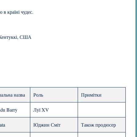
 в країні чудес.
 Кентуккі, США
альна назва
Роль
Примітки
 du Barry
Луї XV
ata
Юджин Сміт
Також продюсер