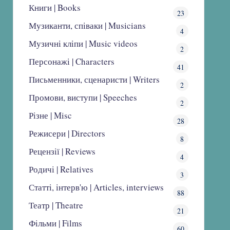
Книги | Books
23
Музиканти, співаки | Musicians
4
Музичні кліпи | Music videos
2
Персонажі | Characters
41
Письменники, сценаристи | Writers
2
Промови, виступи | Speeches
2
Різне | Misc
28
Режисери | Directors
8
Рецензії | Reviews
4
Родичі | Relatives
3
Статті, інтерв'ю | Articles, interviews
88
Театр | Theatre
21
Фільми | Films
60