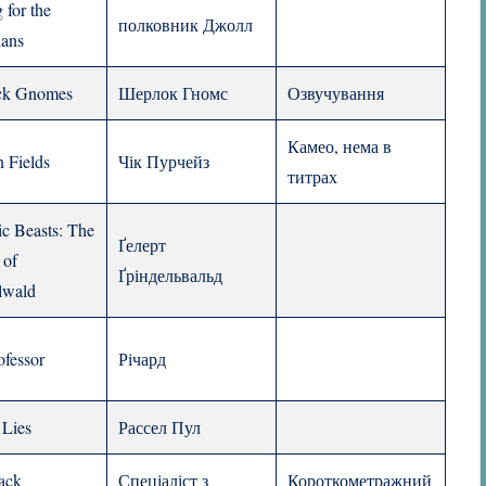
 for the
полковник Джолл
ians
ck Gnomes
Шерлок Гномс
Озвучування
Камео, нема в
 Fields
Чік Пурчейз
титрах
ic Beasts: The
Ґелерт
 of
Ґріндельвальд
lwald
ofessor
Річард
 Lies
Рассел Пул
ack
Спеціаліст з
Короткометражний