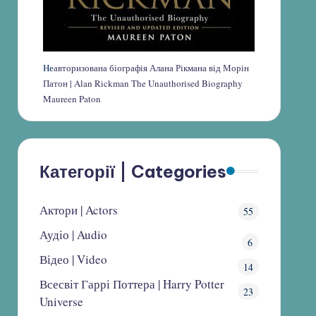
Не
авторизована біографія Алана Рікмана від Морін
Патон | Alan Rickman The Unauthorised Biography
Maureen Paton
Категорії | Categories
Актори | Actors
55
Аудіо | Audio
6
Відео | Video
14
Всесвіт Гаррі Поттера | Harry Potter
23
Universe