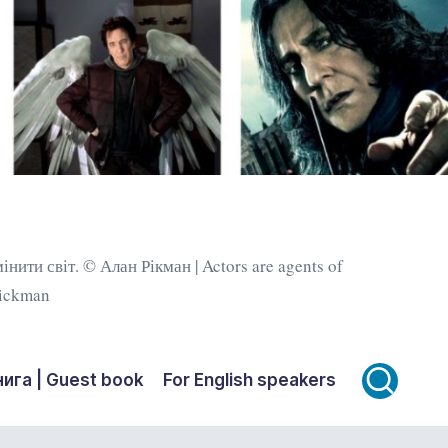
ити світ. © Алан Рікман | Actors are agents of
 Rickman
ига | Guest book
For English speakers