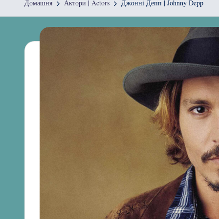
Домашня
Актори | Actors
Джонні Депп | Johnny Depp