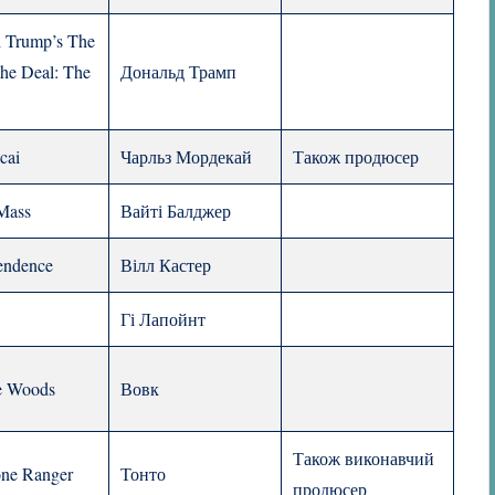
 Trump’s The
the Deal: The
Дональд Трамп
cai
Чарльз Мордекай
Також продюсер
Mass
Вайті Балджер
endence
Вілл Кастер
Гі Лапойнт
he Woods
Вовк
Також виконавчий
ne Ranger
Тонто
продюсер