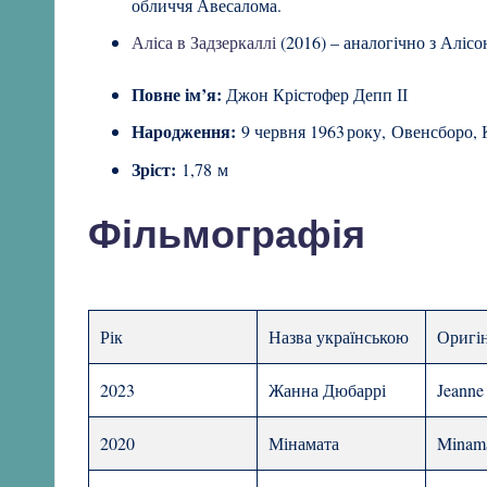
обличчя Авесалома.
Аліса в Задзеркаллі
(2016) – аналогічно з Алісою
Повне ім’я:
Джон Крістофер Депп ІІ
Народження:
9 червня 1963 року, Овенсборо,
Зріст:
1,78 м
Фільмографія
Рік
Назва українською
Оригін
2023
Жанна Дюбаррі
Jeanne
2020
Мінамата
Minam