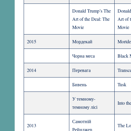
Donald Trump’s The
Donald
Art of the Deal: The
Art of 
Movie
Movie
2015
Мордекай
Mortde
Чорна меса
Black 
2014
Перевага
Transc
Бивень
Tusk
У темному-
Into t
темному лісі
Самотній
2013
The Lo
Рейнджер