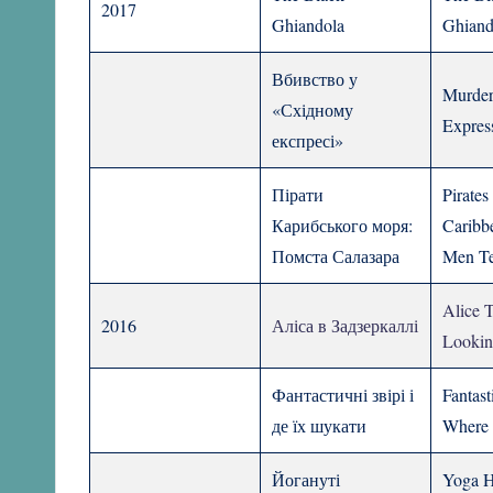
2017
Ghiandola
Ghiand
Вбивство у
Murder
«Східному
Expres
експресі»
Пірати
Pirates
Карибського моря:
Caribb
Помста Салазара
Men Te
Alice 
2016
Аліса в Задзеркаллі
Lookin
Фантастичні звірі і
Fantast
де їх шукати
Where 
Йогануті
Yoga H