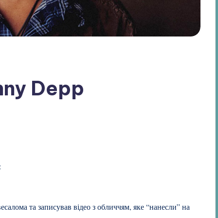
hnny Depp
:
есалома та записував відео з обличчям, яке “нанесли” на