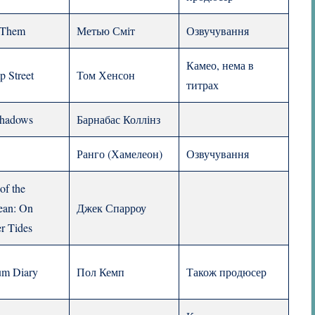
 Them
Метью Сміт
Озвучування
Камео, нема в
p Street
Том Хенсон
титрах
Shadows
Барнабас Коллінз
Ранго (Хамелеон)
Озвучування
 of the
ean: On
Джек Спарроу
er Tides
um Diary
Пол Кемп
Також продюсер