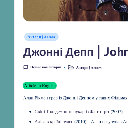
Опубліковано
Актори | Actors
у
Джонні Депп | Jo
Немає коментарів
Актори | Actors
Опубліковано
у
Article in English
Алан Рікман грав із Джонні Деппом у таких Фільмах
Свіні Тод: демон-перукар із Фліт-стріт
(2007)
Аліса в країні чудес
(2010) – Алан озвучував Ав